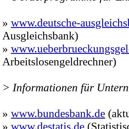
»
www.deutsche-ausgleichs
Ausgleichsbank)
»
www.ueberbrueckungsgel
Arbeitslosengeldrechner)
> Informationen für Unter
»
www.bundesbank.de
(aktu
»
www.destatis.de
(Statisti