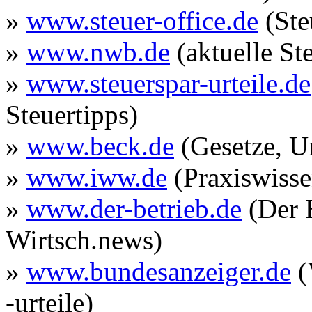
»
www.steuer-office.de
(Ste
»
www.nwb.de
(aktuelle St
»
www.steuerspar-urteile.de
Steuertipps)
»
www.beck.de
(Gesetze, U
»
www.iww.de
(Praxiswisse
»
www.der-betrieb.de
(Der B
Wirtsch.news)
»
www.bundesanzeiger.de
(
-urteile)